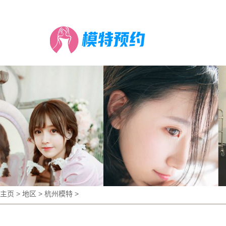
主页
>
地区
>
杭州模特
>