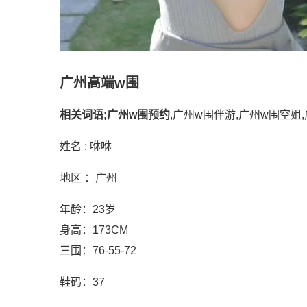
广州高端w围
相关词语
;
广州w围预约
,广州w围伴游,广州w围空姐
姓名 : 咻咻
地区 ：广州
年龄：23岁
身高：173CM
三围：76-55-72
鞋码：37