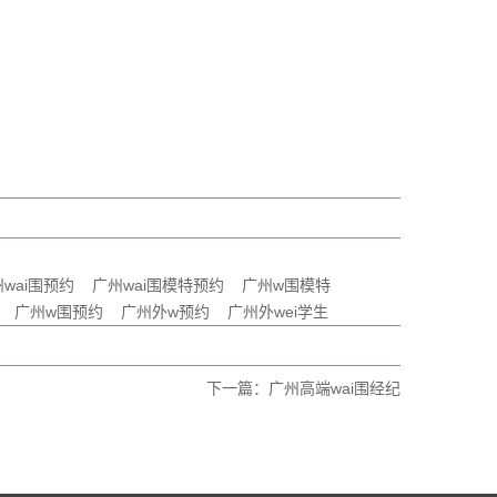
wai围预约
广州wai围模特预约
广州w围模特
广州w围预约
广州外w预约
广州外wei学生
下一篇：
广州高端wai围经纪