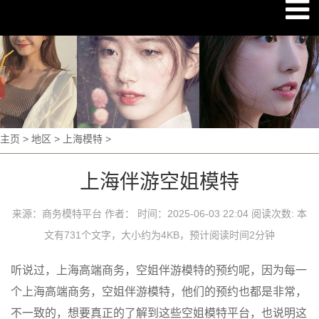
主页
>
地区
>
上海模特
>
上海伴游空姐模特
来源：商务模特平台 作者： 时间：2025-06-03 22:04 阅读次数:
本
文有731个文字，大小约为4KB，预计阅读时间2分钟
听说过，上海高端商务，空姐伴游模特的预约呢，因为每一
个上海高端商务，空姐伴游模特，他们的预约也都是非常，
不一致的，想要真正的了解到这些空姐模特平台，也说明这