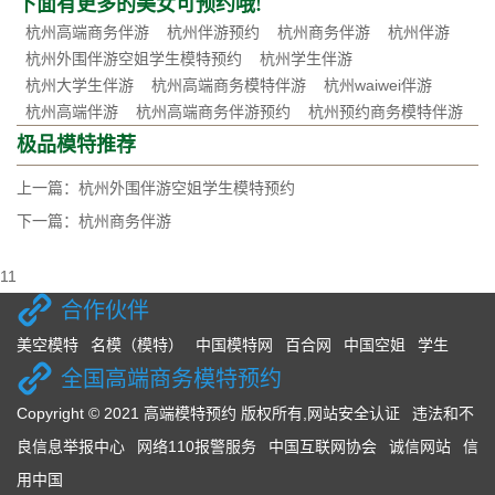
下面有更多的美女可预约哦!
杭州高端商务伴游
杭州伴游预约
杭州商务伴游
杭州伴游
杭州外围伴游空姐学生模特预约
杭州学生伴游
杭州大学生伴游
杭州高端商务模特伴游
杭州waiwei伴游
杭州高端伴游
杭州高端商务伴游预约
杭州预约商务模特伴游
极品模特推荐
上一篇：
杭州外围伴游空姐学生模特预约
下一篇：
杭州商务伴游
11
合作伙伴
美空模特
名模（模特）
中国模特网
百合网
中国空姐
学生
全国高端商务模特预约
Copyright © 2021 高端模特预约 版权所有,
网站安全认证
违法和不
良信息举报中心
网络110报警服务
中国互联网协会
诚信网站
信
用中国