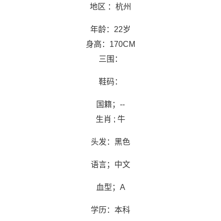
地区 ：杭州
年龄：22岁
身高：170CM
三围：
鞋码：
国籍；--
生肖 ; 牛
头发：黑色
语言；中文
血型；A
学历：本科